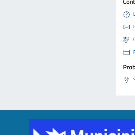
Cont
Prob