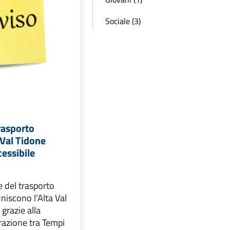
Sociale (3)
rasporto
 Val Tidone
essibile
 del trasporto
uniscono l’Alta Val
 grazie alla
razione tra Tempi