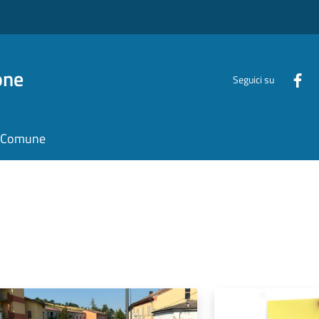
one
Seguici su
il Comune