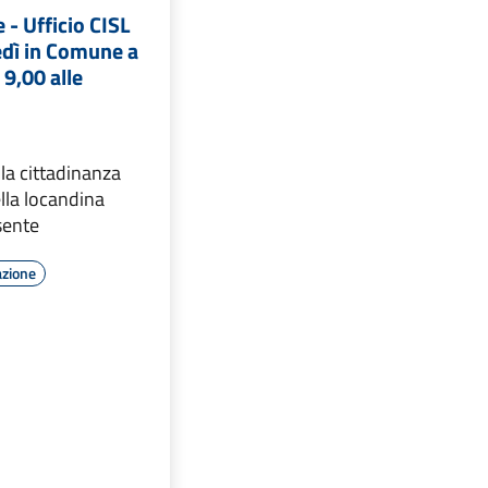
 - Ufficio CISL
edì in Comune a
 9,00 alle
alla cittadinanza
lla locandina
esente
azione