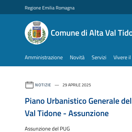
Salta al contenuto principale
Regione Emilia Romagna
Comune di Alta Val Tid
Amministrazione
Novità
Servizi
Vivere 
NOTIZIE
29 APRILE 2025
Piano Urbanistico Generale de
Val Tidone - Assunzione
Assunzione del PUG