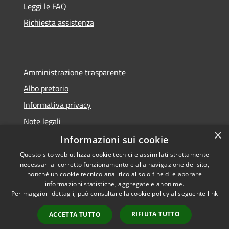
Leggi le FAQ
Richiesta assistenza
Amministrazione trasparente
Albo pretorio
Informativa privacy
Note legali
×
Dichiarazione di accessibilità
Informazioni sui cookie
Questo sito web utilizza cookie tecnici e assimilati strettamente
necessari al corretto funzionamento e alla navigazione del sito,
nonché un cookie tecnico analitico al solo fine di elaborare
informazioni statistiche, aggregate e anonime.
RSS
Copyright © 2026 • Comune di
Per maggiori dettagli, può consultare la cookie policy al seguente
link
Accessibilità
Alta Val Tidone • Powered by
Privacy
Municipium
Accesso
•
RIFIUTA TUTTO
ACCETTA TUTTO
Cookie
redazione