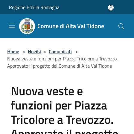
Salta al contenuto principale
Regione Emilia Romagna
Comune di Alta Val Tidone
Home
>
Novità
>
Comunicati
>
Nuova veste e funzioni per Piazza Tricolore a Trevozzo.
Approvato il progetto del Comune di Alta Val Tidone
Nuova veste e
funzioni per Piazza
Tricolore a Trevozzo.
Approvato il progetto