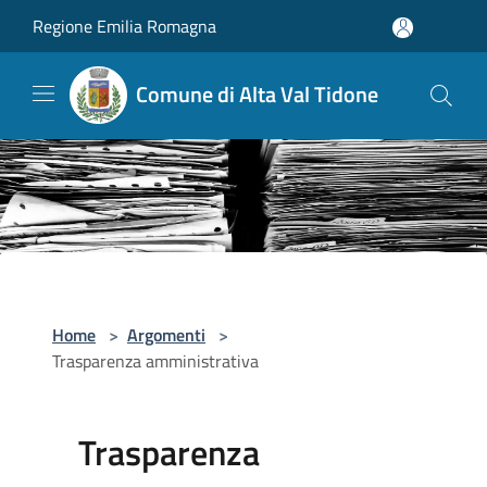
Salta al contenuto principale
Regione Emilia Romagna
Comune di Alta Val Tidone
Home
>
Argomenti
>
Trasparenza amministrativa
Trasparenza