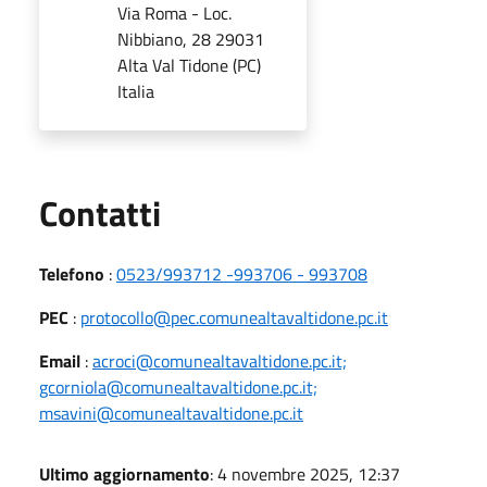
Via Roma - Loc.
Nibbiano, 28 29031
Alta Val Tidone (PC)
Italia
Utili
Contatti
Telefono
:
0523/993712 -993706 - 993708
PEC
:
protocollo@pec.comunealtavaltidone.pc.it
Email
:
acroci@comunealtavaltidone.pc.it;
gcorniola@comunealtavaltidone.pc.it;
msavini@comunealtavaltidone.pc.it
Ultimo aggiornamento
: 4 novembre 2025, 12:37