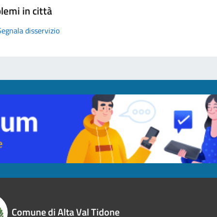
lemi in città
Segnala disservizio
Comune di Alta Val Tidone