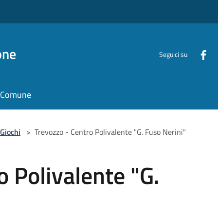
one
Seguici su
il Comune
Giochi
>
Trevozzo - Centro Polivalente "G. Fuso Nerini"
o Polivalente "G.