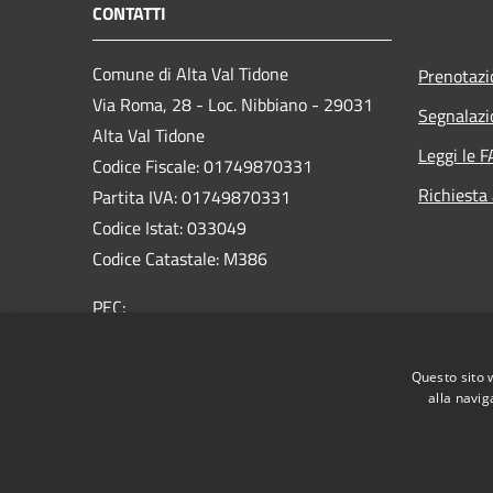
CONTATTI
Comune di Alta Val Tidone
Prenotaz
Via Roma, 28 - Loc. Nibbiano - 29031
Segnalazi
Alta Val Tidone
Leggi le 
Codice Fiscale: 01749870331
Richiesta
Partita IVA: 01749870331
Codice Istat: 033049
Codice Catastale: M386
PEC:
protocollo@pec.comunealtavaltidone.pc.it
Centralino Unico: 0523/993711
Questo sito 
alla navig