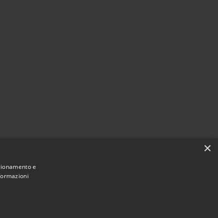
×
nzionamento e
nformazioni