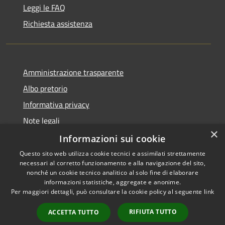
Leggi le FAQ
Richiesta assistenza
Amministrazione trasparente
Albo pretorio
Informativa privacy
Note legali
×
Dichiarazione di accessibilità
Informazioni sui cookie
Questo sito web utilizza cookie tecnici e assimilati strettamente
necessari al corretto funzionamento e alla navigazione del sito,
nonché un cookie tecnico analitico al solo fine di elaborare
informazioni statistiche, aggregate e anonime.
RSS
Copyright © 2026 • Comune di
Per maggiori dettagli, può consultare la cookie policy al seguente
link
Accessibilità
Alta Val Tidone • Powered by
Privacy
Municipium
Accesso
•
RIFIUTA TUTTO
ACCETTA TUTTO
Cookie
redazione