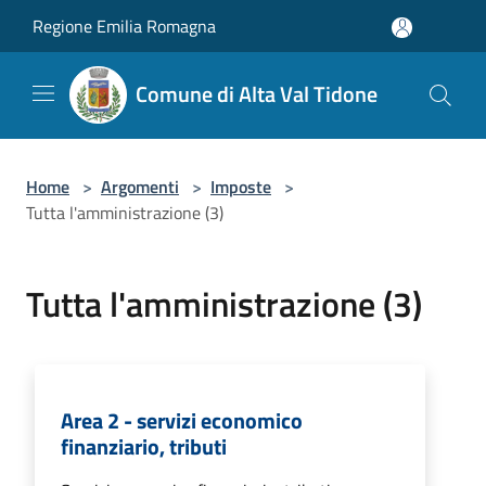
Salta al contenuto principale
Regione Emilia Romagna
Comune di Alta Val Tidone
Home
>
Argomenti
>
Imposte
>
Tutta l'amministrazione (3)
Tutta l'amministrazione (3)
Area 2 - servizi economico
finanziario, tributi