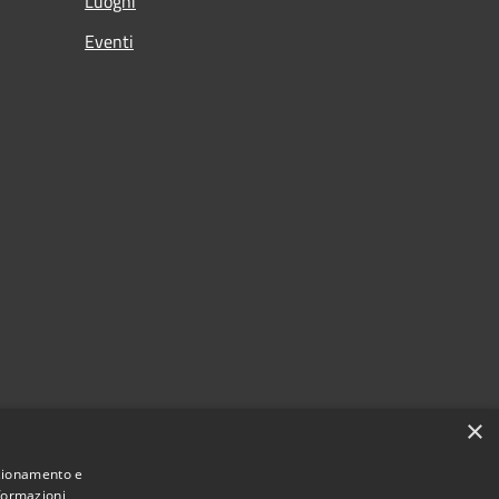
Luoghi
Eventi
×
nzionamento e
nformazioni