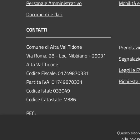
Personale Amministrativo
Mobilità e
Documenti e dati
CONTATTI
Comune di Alta Val Tidone
Prenotaz
Via Roma, 28 - Loc. Nibbiano - 29031
Segnalazi
Alta Val Tidone
Leggi le 
Codice Fiscale: 01749870331
Richiesta
Partita IVA: 01749870331
Codice Istat: 033049
Codice Catastale: M386
PEC:
protocollo@pec.comunealtavaltidone.pc.it
Centralino Unico: 0523/993711
Questo sito 
alla navig