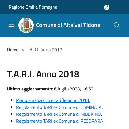
Salta al contenuto principale
Regione Emilia Romagna
Comune di Alta Val Tidone
Home
>
T.A.R.I. Anno 2018
T.A.R.I. Anno 2018
Ultimo aggiornamento
: 6 luglio 2023, 16:52
Piano Finanziario e tariffe anno 2018
,
Regolamento TARI ex Comune di CAMINATA
,
Regolamento TARI ex Comune di NIBBIANO
,
Regolamento TARI ex Comune di PECORARA