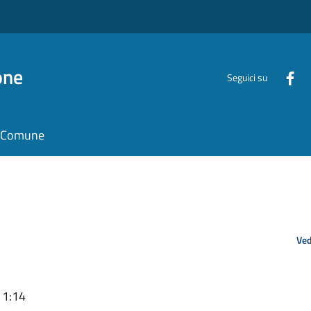
one
Seguici su
il Comune
Ved
11:14