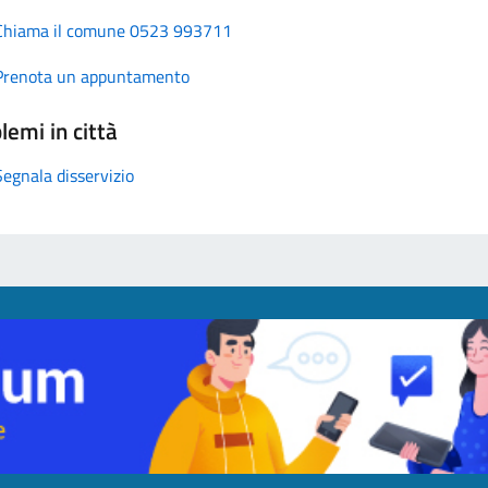
Chiama il comune 0523 993711
Prenota un appuntamento
lemi in città
Segnala disservizio