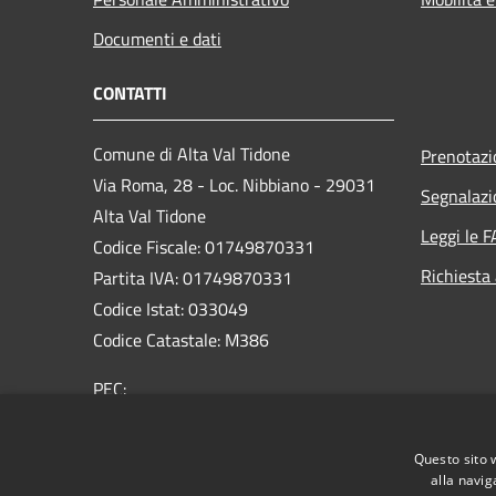
Documenti e dati
CONTATTI
Comune di Alta Val Tidone
Prenotaz
Via Roma, 28 - Loc. Nibbiano - 29031
Segnalazi
Alta Val Tidone
Leggi le 
Codice Fiscale: 01749870331
Richiesta
Partita IVA: 01749870331
Codice Istat: 033049
Codice Catastale: M386
PEC:
protocollo@pec.comunealtavaltidone.pc.it
Centralino Unico: 0523/993711
Questo sito 
alla navig