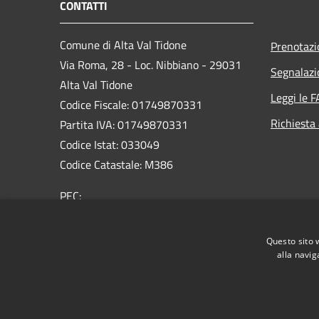
CONTATTI
Comune di Alta Val Tidone
Prenotaz
Via Roma, 28 - Loc. Nibbiano - 29031
Segnalazi
Alta Val Tidone
Leggi le 
Codice Fiscale: 01749870331
Richiesta
Partita IVA: 01749870331
Codice Istat: 033049
Codice Catastale: M386
PEC:
protocollo@pec.comunealtavaltidone.pc.it
Centralino Unico: 0523/993711
Questo sito 
alla navig