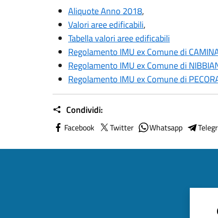
Aliquote Anno 2018
,
Valori aree edificabili
,
Tabella valori aree edificabili
Regolamento IMU ex Comune di CAMIN
Regolamento IMU ex Comune di NIBBIA
Regolamento IMU ex Comune di PECOR
Condividi:
Facebook
Twitter
Whatsapp
Teleg