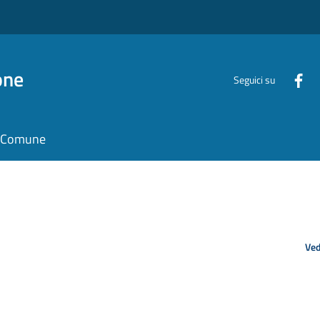
one
Seguici su
il Comune
Ved