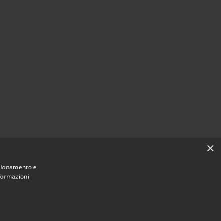
×
nzionamento e
nformazioni