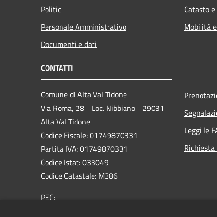
Politici
Catasto e
Personale Amministrativo
Mobilità e
Documenti e dati
CONTATTI
Comune di Alta Val Tidone
Prenotaz
Via Roma, 28 - Loc. Nibbiano - 29031
Segnalazi
Alta Val Tidone
Leggi le 
Codice Fiscale: 01749870331
Richiesta
Partita IVA: 01749870331
Codice Istat: 033049
Codice Catastale: M386
PEC:
protocollo@pec.comunealtavaltidone.pc.it