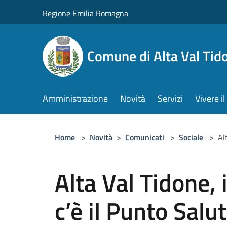
Salta al contenuto principale
Regione Emilia Romagna
Comune di Alta Val Tid
Amministrazione
Novità
Servizi
Vivere 
Home
>
Novità
>
Comunicati
>
Sociale
>
Al
Alta Val Tidone, 
c’è il Punto Salu