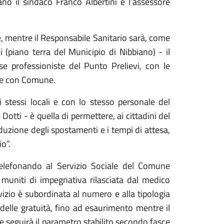
ano il sindaco Franco Albertini e l’assessore
e, mentre il Responsabile Sanitario sarà, come
li (piano terra del Municipio di Nibbiano) - il
sse professioniste del Punto Prelievi, con le
one con Comune.
i stessi locali e con lo stesso personale del
otti - è quella di permettere, ai cittadini del
a riduzione degli spostamenti e i tempi di attesa,
o”.
telefonando al Servizio Sociale del Comune
muniti di impegnativa rilasciata dal medico
izio è subordinata al numero e alla tipologia
delle gratuità, fino ad esaurimento mentre il
 e seguirà il parametro stabilito secondo fasce