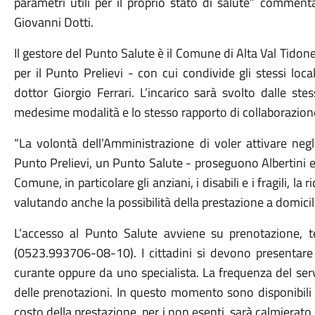
parametri utili per il proprio stato di salute” comment
Giovanni Dotti.
Il gestore del Punto Salute è il Comune di Alta Val Tidon
per il Punto Prelievi - con cui condivide gli stessi loca
dottor Giorgio Ferrari. L’incarico sarà svolto dalle ste
medesime modalità e lo stesso rapporto di collaborazi
“La volontà dell’Amministrazione di voler attivare negl
Punto Prelievi, un Punto Salute - proseguono Albertini e D
Comune, in particolare gli anziani, i disabili e i fragili, l
valutando anche la possibilità della prestazione a domicili
L’accesso al Punto Salute avviene su prenotazione, 
(0523.993706-08-10). I cittadini si devono presentare 
curante oppure da uno specialista. La frequenza del serv
delle prenotazioni. In questo momento sono disponibili 
costo della prestazione, per i non esenti, sarà calmierato