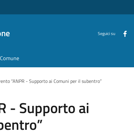
one
Seguici su
il Comune
vento “ANPR - Supporto ai Comuni per il subentro”
R - Supporto ai
bentro”