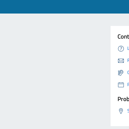
Cont
Prob