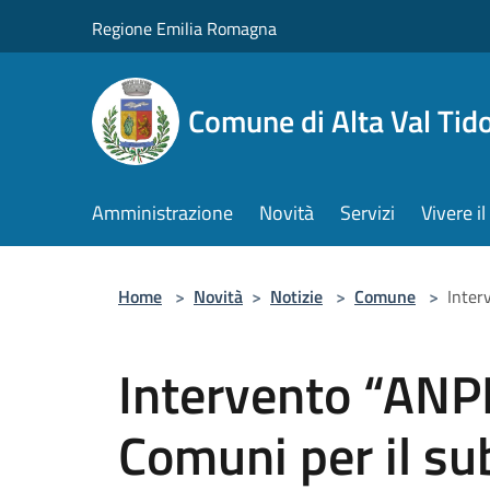
Salta al contenuto principale
Regione Emilia Romagna
Comune di Alta Val Tid
Amministrazione
Novità
Servizi
Vivere 
Home
>
Novità
>
Notizie
>
Comune
>
Inter
Intervento “ANP
Comuni per il su