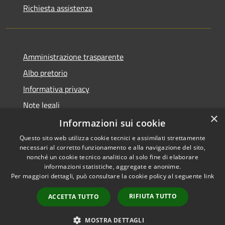
Richiesta assistenza
Amministrazione trasparente
Albo pretorio
Informativa privacy
Note legali
×
Dichiarazione di accessibilità
Informazioni sui cookie
Questo sito web utilizza cookie tecnici e assimilati strettamente
necessari al corretto funzionamento e alla navigazione del sito,
nonché un cookie tecnico analitico al solo fine di elaborare
informazioni statistiche, aggregate e anonime.
RSS
Copyright © 2026 • Comune di
Per maggiori dettagli, può consultare la cookie policy al seguente
link
Accessibilità
Alta Val Tidone • Powered by
Privacy
Municipium
Accesso
•
RIFIUTA TUTTO
ACCETTA TUTTO
Cookie
redazione
Mappa del sito
MOSTRA DETTAGLI