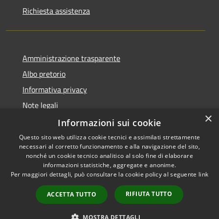
Richiesta assistenza
Amministrazione trasparente
Albo pretorio
Informativa privacy
Note legali
×
Dichiarazione di accessibilità
Informazioni sui cookie
Questo sito web utilizza cookie tecnici e assimilati strettamente
necessari al corretto funzionamento e alla navigazione del sito,
nonché un cookie tecnico analitico al solo fine di elaborare
informazioni statistiche, aggregate e anonime.
RSS
Copyright © 2026 • Comune di
Per maggiori dettagli, può consultare la cookie policy al seguente
link
Accessibilità
Alta Val Tidone • Powered by
Privacy
Municipium
Accesso
•
RIFIUTA TUTTO
ACCETTA TUTTO
Cookie
redazione
Mappa del sito
MOSTRA DETTAGLI