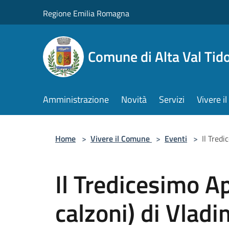
Salta al contenuto principale
Regione Emilia Romagna
Comune di Alta Val Tid
Amministrazione
Novità
Servizi
Vivere 
Home
>
Vivere il Comune
>
Eventi
>
Il Tredi
Il Tredicesimo A
calzoni) di Vlad