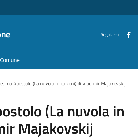
one
Seguici su
il Comune
cesimo Apostolo (La nuvola in calzoni) di Vladimir Majakovskij
postolo (La nuvola in
imir Majakovskij