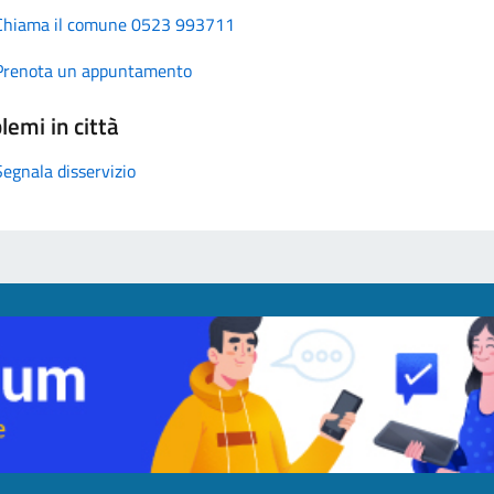
Chiama il comune 0523 993711
Prenota un appuntamento
lemi in città
Segnala disservizio