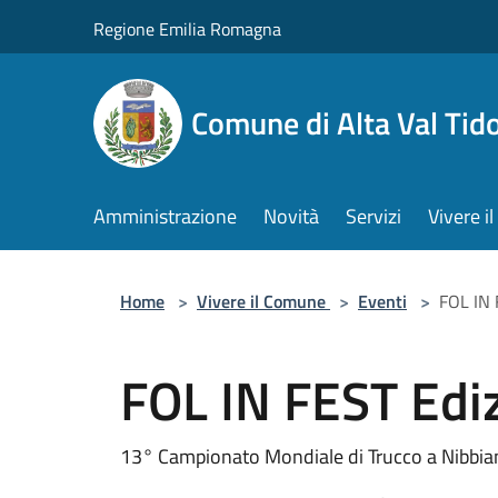
Salta al contenuto principale
Regione Emilia Romagna
Comune di Alta Val Tid
Amministrazione
Novità
Servizi
Vivere 
Home
>
Vivere il Comune
>
Eventi
>
FOL IN 
FOL IN FEST Edi
13° Campionato Mondiale di Trucco a Nibbia