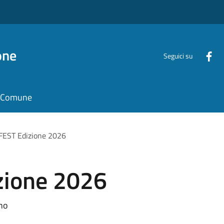
one
Seguici su
il Comune
FEST Edizione 2026
zione 2026
no