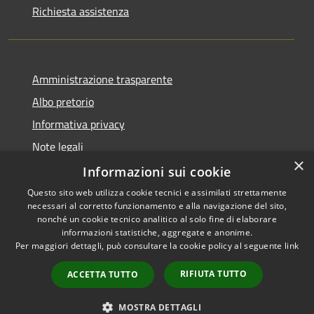
Richiesta assistenza
Amministrazione trasparente
Albo pretorio
Informativa privacy
Note legali
×
Dichiarazione di accessibilità
Informazioni sui cookie
Questo sito web utilizza cookie tecnici e assimilati strettamente
necessari al corretto funzionamento e alla navigazione del sito,
nonché un cookie tecnico analitico al solo fine di elaborare
informazioni statistiche, aggregate e anonime.
RSS
Copyright © 2026 • Comune di
Per maggiori dettagli, può consultare la cookie policy al seguente
link
Accessibilità
Alta Val Tidone • Powered by
Privacy
Municipium
Accesso
•
RIFIUTA TUTTO
ACCETTA TUTTO
Cookie
redazione
Mappa del sito
MOSTRA DETTAGLI