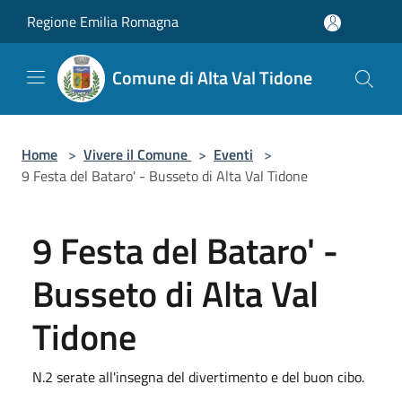
Salta al contenuto principale
Regione Emilia Romagna
Comune di Alta Val Tidone
Home
>
Vivere il Comune
>
Eventi
>
9 Festa del Bataro' - Busseto di Alta Val Tidone
9 Festa del Bataro' -
Busseto di Alta Val
Tidone
N.2 serate all'insegna del divertimento e del buon cibo.