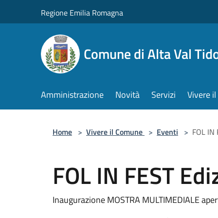
Salta al contenuto principale
Regione Emilia Romagna
Comune di Alta Val Tid
Amministrazione
Novità
Servizi
Vivere 
Home
>
Vivere il Comune
>
Eventi
>
FOL IN 
FOL IN FEST Edi
Inaugurazione MOSTRA MULTIMEDIALE aperta 