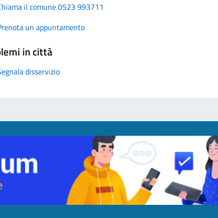
Chiama il comune 0523 993711
Prenota un appuntamento
lemi in città
Segnala disservizio