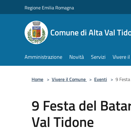
Salta al contenuto principale
Regione Emilia Romagna
Comune di Alta Val Tid
Amministrazione
Novità
Servizi
Vivere 
Home
>
Vivere il Comune
>
Eventi
>
9 Festa
9 Festa del Batar
Val Tidone