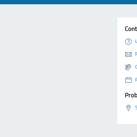
Cont
Prob