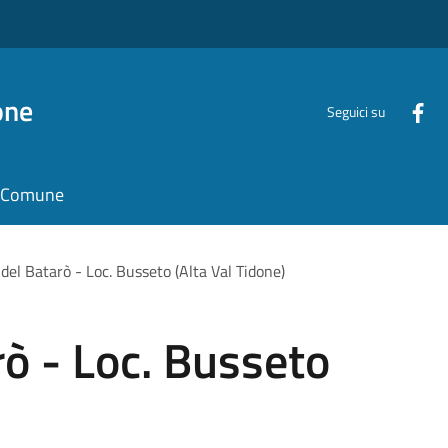
one
Seguici su
il Comune
 del Batarò - Loc. Busseto (Alta Val Tidone)
rò - Loc. Busseto