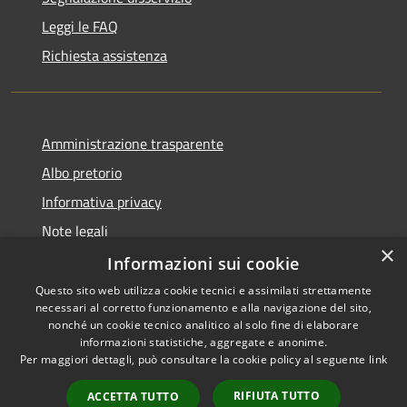
Leggi le FAQ
Richiesta assistenza
Amministrazione trasparente
Albo pretorio
Informativa privacy
Note legali
×
Dichiarazione di accessibilità
Informazioni sui cookie
Questo sito web utilizza cookie tecnici e assimilati strettamente
necessari al corretto funzionamento e alla navigazione del sito,
nonché un cookie tecnico analitico al solo fine di elaborare
informazioni statistiche, aggregate e anonime.
RSS
Copyright © 2026 • Comune di
Per maggiori dettagli, può consultare la cookie policy al seguente
link
Accessibilità
Alta Val Tidone • Powered by
Privacy
Municipium
Accesso
•
RIFIUTA TUTTO
ACCETTA TUTTO