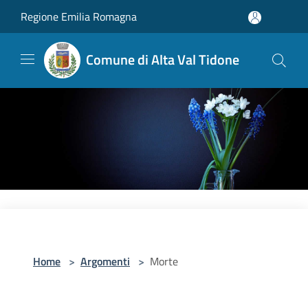
Salta al contenuto principale
Regione Emilia Romagna
Comune di Alta Val Tidone
Home
>
Argomenti
>
Morte